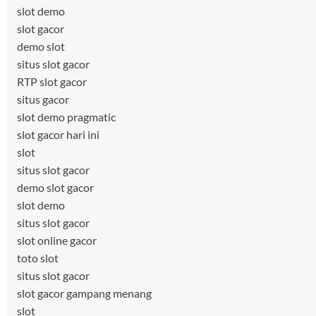
slot demo
slot gacor
demo slot
situs slot gacor
RTP slot gacor
situs gacor
slot demo pragmatic
slot gacor hari ini
slot
situs slot gacor
demo slot gacor
slot demo
situs slot gacor
slot online gacor
toto slot
situs slot gacor
slot gacor gampang menang
slot