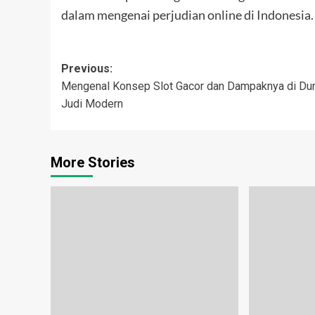
dalam mengenai perjudian online di Indonesia.
Post
Previous:
Mengenal Konsep Slot Gacor dan Dampaknya di Du
navigation
Judi Modern
More Stories