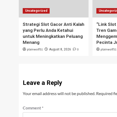
Uncategorized
Uncategori
Strategi Slot Gacor Anti Kalah
“Link Slo
yang Perlu Anda Ketahui
Tren Gam
untuk Meningkatkan Peluang
Menggemp
Menang
Pecinta J
plainwolf51
0
plainwolf51
August 8, 2026
Leave a Reply
Your email address will not be published.
Required fi
Comment
*