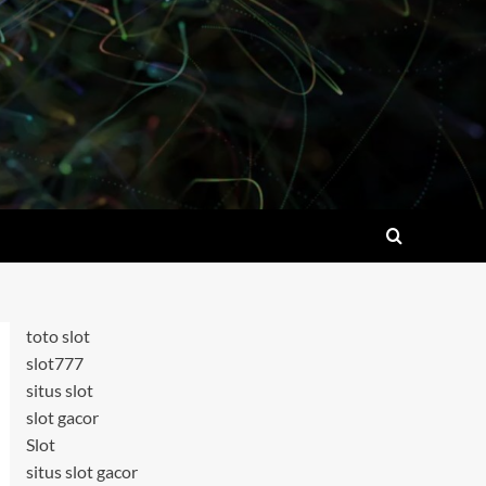
toto slot
slot777
situs slot
slot gacor
Slot
situs slot gacor