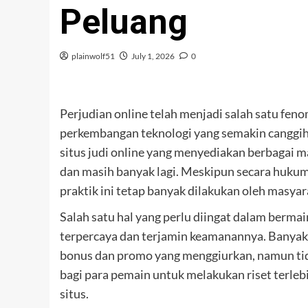
Peluang
plainwolf51
July 1, 2026
0
Perjudian online telah menjadi salah satu fen
perkembangan teknologi yang semakin canggih
situs judi online yang menyediakan berbagai m
dan masih banyak lagi. Meskipun secara hukum 
praktik ini tetap banyak dilakukan oleh masyara
Salah satu hal yang perlu diingat dalam bermai
terpercaya dan terjamin keamanannya. Banyak
bonus dan promo yang menggiurkan, namun tida
bagi para pemain untuk melakukan riset terle
situs.