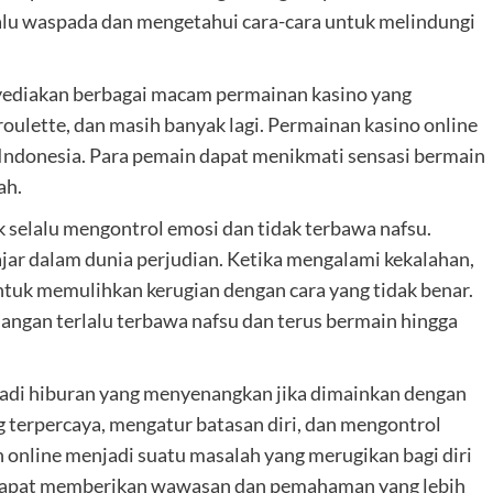
lalu waspada dan mengetahui cara-cara untuk melindungi
enyediakan berbagai macam permainan kasino yang
 roulette, dan masih banyak lagi. Permainan kasino online
 Indonesia. Para pemain dapat menikmati sensasi bermain
ah.
 selalu mengontrol emosi dan tidak terbawa nafsu.
ar dalam dunia perjudian. Ketika mengalami kekalahan,
ntuk memulihkan kerugian dengan cara yang tidak benar.
angan terlalu terbawa nafsu dan terus bermain hingga
jadi hiburan yang menyenangkan jika dimainkan dengan
ang terpercaya, mengatur batasan diri, dan mengontrol
 online menjadi suatu masalah yang merugikan bagi diri
ni dapat memberikan wawasan dan pemahaman yang lebih