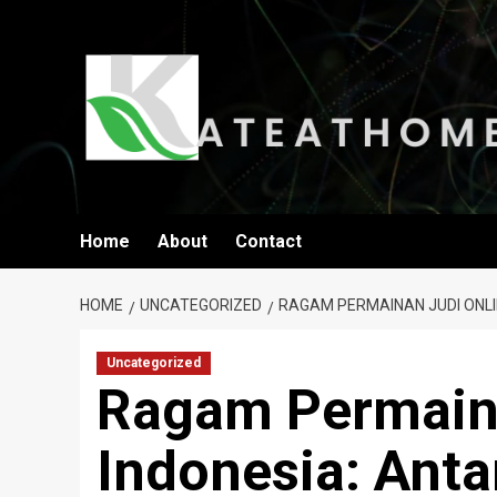
Skip
to
content
Home
About
Contact
HOME
UNCATEGORIZED
RAGAM PERMAINAN JUDI ONLI
Uncategorized
Ragam Permaina
Indonesia: Ant