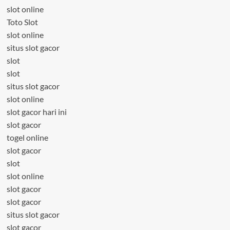
slot online
Toto Slot
slot online
situs slot gacor
slot
slot
situs slot gacor
slot online
slot gacor hari ini
slot gacor
togel online
slot gacor
slot
slot online
slot gacor
slot gacor
situs slot gacor
slot gacor