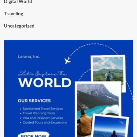
Digital World
Traveling
Uncategorized