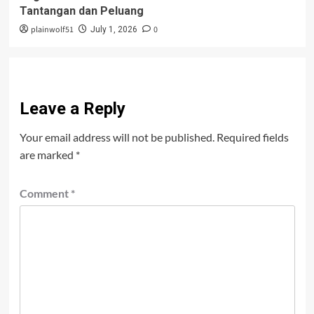
Tantangan dan Peluang
plainwolf51
0
July 1, 2026
Leave a Reply
Your email address will not be published.
Required fields
are marked
*
Comment
*