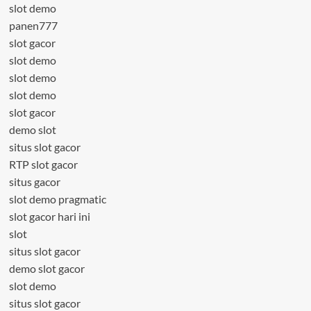
slot demo
panen777
slot gacor
slot demo
slot demo
slot demo
slot gacor
demo slot
situs slot gacor
RTP slot gacor
situs gacor
slot demo pragmatic
slot gacor hari ini
slot
situs slot gacor
demo slot gacor
slot demo
situs slot gacor