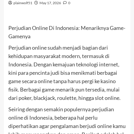
plainwolf51
May 17, 2026
0
Perjudian Online Di Indonesia: Menariknya Game-
Gamenya
Perjudian online sudah menjadi bagian dari
kehidupan masyarakat modern, termasuk di
Indonesia. Dengan kemajuan teknologi internet,
kini para pencinta judi bisa menikmati berbagai
game secara online tanpa harus pergi ke kasino
fisik. Berbagai game menarik pun tersedia, mulai
dari poker, blackjack, roulette, hingga slot online.
Seiring dengan semakin populernya perjudian
online di Indonesia, beberapa hal perlu
diperhatikan agar pengalaman berjudi online kamu