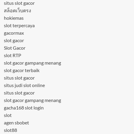
situs slot gacor
สล็อตเว็บตรง
hokiemas
slot terpercaya
gacormax
slot gacor
Slot Gacor
slot RTP
slot gacor gampang menang
slot gacor terbaik
situs slot gacor
situs judi slot online
situs slot gacor
slot gacor gampang menang
gacha168 slot login
slot
agen sbobet
slot88