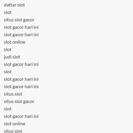
daftar slot
slot
situs slot gacor
slot gacor hari ini
slot gacor hari ini
slot online
slot
judi slot
slot gacor hari ini
slot
slot gacor hari ini
slot gacor hari ini
situs slot
situs slot gacor
slot
slot gacor hari ini
slot online
situs slot