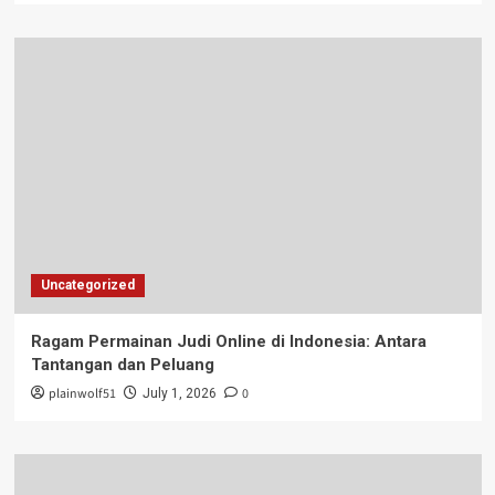
Uncategorized
Ragam Permainan Judi Online di Indonesia: Antara
Tantangan dan Peluang
plainwolf51
0
July 1, 2026