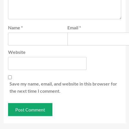
Name
*
Email
*
Website
Save my name, email, and website in this browser for
the next time I comment.