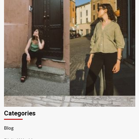
Categories
Blog