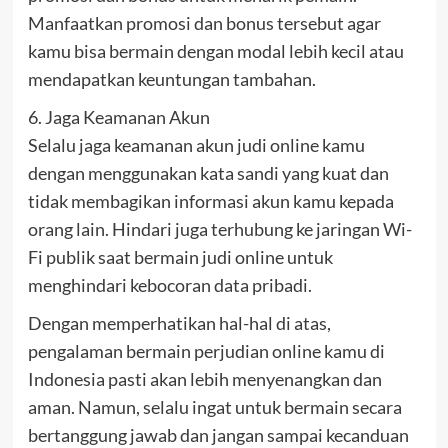
Manfaatkan promosi dan bonus tersebut agar
kamu bisa bermain dengan modal lebih kecil atau
mendapatkan keuntungan tambahan.
6. Jaga Keamanan Akun
Selalu jaga keamanan akun judi online kamu
dengan menggunakan kata sandi yang kuat dan
tidak membagikan informasi akun kamu kepada
orang lain. Hindari juga terhubung ke jaringan Wi-
Fi publik saat bermain judi online untuk
menghindari kebocoran data pribadi.
Dengan memperhatikan hal-hal di atas,
pengalaman bermain perjudian online kamu di
Indonesia pasti akan lebih menyenangkan dan
aman. Namun, selalu ingat untuk bermain secara
bertanggung jawab dan jangan sampai kecanduan