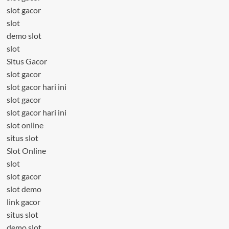
slot gacor
slot
demo slot
slot
Situs Gacor
slot gacor
slot gacor hari ini
slot gacor
slot gacor hari ini
slot online
situs slot
Slot Online
slot
slot gacor
slot demo
link gacor
situs slot
demo slot