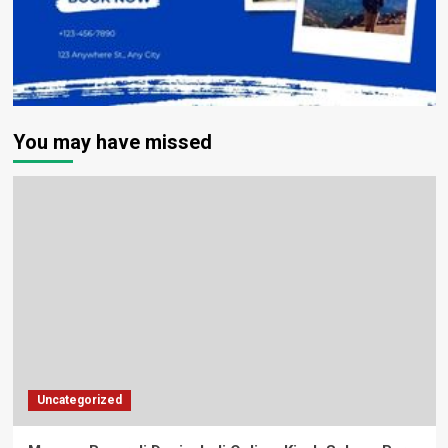
You may have missed
Uncategorized