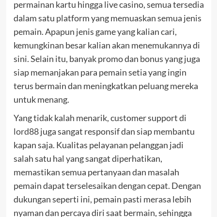
permainan kartu hingga live casino, semua tersedia
dalam satu platform yang memuaskan semua jenis
pemain. Apapun jenis game yang kalian cari,
kemungkinan besar kalian akan menemukannya di
sini. Selain itu, banyak promo dan bonus yang juga
siap memanjakan para pemain setia yang ingin
terus bermain dan meningkatkan peluang mereka
untuk menang.
Yang tidak kalah menarik, customer support di
lord88
juga sangat responsif dan siap membantu
kapan saja. Kualitas pelayanan pelanggan jadi
salah satu hal yang sangat diperhatikan,
memastikan semua pertanyaan dan masalah
pemain dapat terselesaikan dengan cepat. Dengan
dukungan seperti ini, pemain pasti merasa lebih
nyaman dan percaya diri saat bermain, sehingga