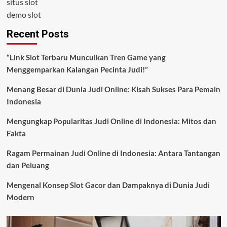
situs slot
demo slot
Recent Posts
“Link Slot Terbaru Munculkan Tren Game yang
Menggemparkan Kalangan Pecinta Judi!”
Menang Besar di Dunia Judi Online: Kisah Sukses Para Pemain
Indonesia
Mengungkap Popularitas Judi Online di Indonesia: Mitos dan
Fakta
Ragam Permainan Judi Online di Indonesia: Antara Tantangan
dan Peluang
Mengenal Konsep Slot Gacor dan Dampaknya di Dunia Judi
Modern