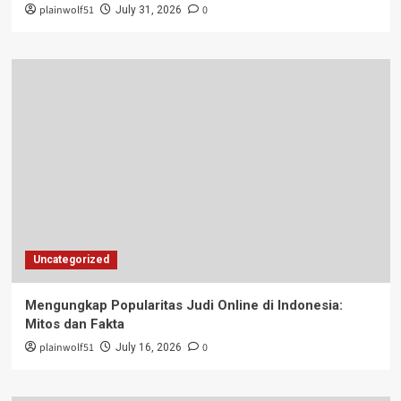
plainwolf51
0
July 31, 2026
Uncategorized
Mengungkap Popularitas Judi Online di Indonesia:
Mitos dan Fakta
plainwolf51
0
July 16, 2026