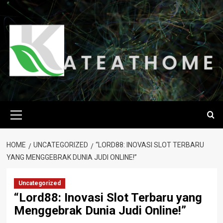
Skip
to
content
Primary
Menu
HOME
UNCATEGORIZED
“LORD88: INOVASI SLOT TERBARU
YANG MENGGEBRAK DUNIA JUDI ONLINE!”
Uncategorized
“Lord88: Inovasi Slot Terbaru yang
Menggebrak Dunia Judi Online!”