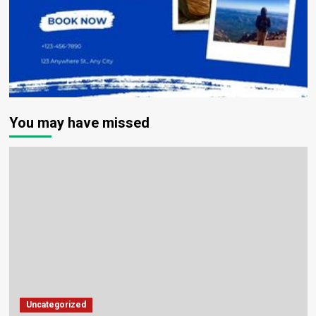
You may have missed
Uncategorized