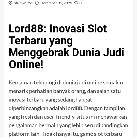
plainwolf51
December 31, 2025
0
Lord88: Inovasi Slot
Terbaru yang
Menggebrak Dunia Judi
Online!
Kemajuan teknologi di dunia judi online semakin
menarik perhatian banyak orang, dan salah satu
inovasi terbaru yang sedang hangat
diperbincangkan adalah lord88. Dengan tampilan
yang fresh dan user-friendly, situs ini menawarkan
pengalaman bermain yang lebih seru dibandingkan
platform lain. Tidak hanya itu, game slot terbaru