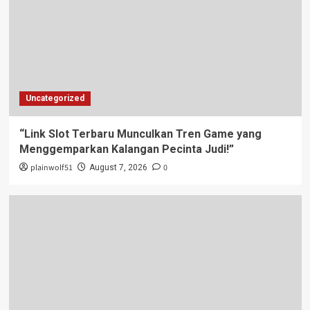
Uncategorized
“Link Slot Terbaru Munculkan Tren Game yang
Menggemparkan Kalangan Pecinta Judi!”
plainwolf51
0
August 7, 2026