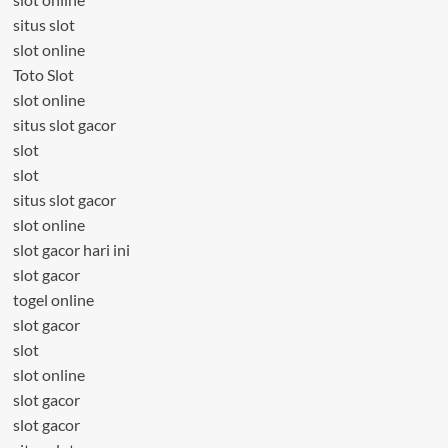
situs slot
slot online
Toto Slot
slot online
situs slot gacor
slot
slot
situs slot gacor
slot online
slot gacor hari ini
slot gacor
togel online
slot gacor
slot
slot online
slot gacor
slot gacor