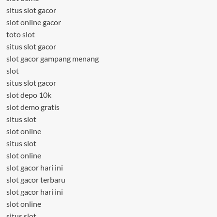
situs slot gacor
slot online gacor
toto slot
situs slot gacor
slot gacor gampang menang
slot
situs slot gacor
slot depo 10k
slot demo gratis
situs slot
slot online
situs slot
slot online
slot gacor hari ini
slot gacor terbaru
slot gacor hari ini
slot online
situs slot