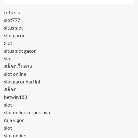
toto slot
slot777
situs slot
slot gacor
Slot
situs slot gacor
slot
สล็อตเว็บตรง
slot online
slot gacor hari ini
สล็อต
betwin188
slot
slot online terpercaya
raja vigor
slot
slot online