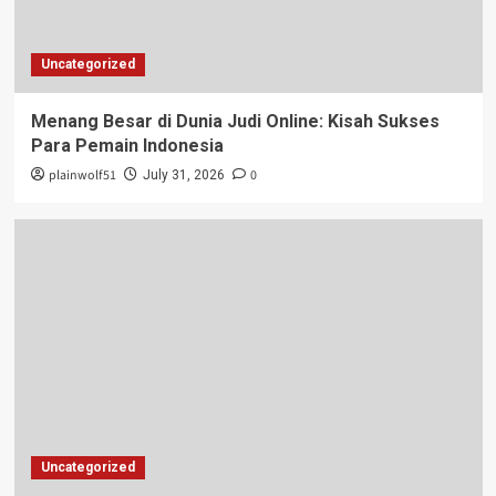
Uncategorized
Menang Besar di Dunia Judi Online: Kisah Sukses
Para Pemain Indonesia
plainwolf51
0
July 31, 2026
Uncategorized