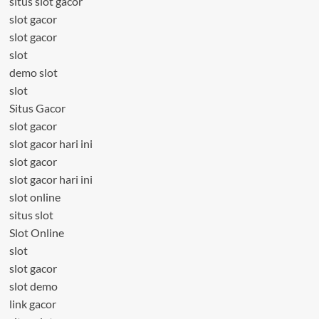
situs slot gacor
slot gacor
slot gacor
slot
demo slot
slot
Situs Gacor
slot gacor
slot gacor hari ini
slot gacor
slot gacor hari ini
slot online
situs slot
Slot Online
slot
slot gacor
slot demo
link gacor