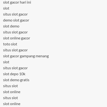
slot gacor hari ini
slot
situs slot gacor
demo slot gacor
slot demo
situs slot gacor
slot online gacor
toto slot
situs slot gacor
slot gacor gampang menang
slot
situs slot gacor
slot depo 10k
slot demo gratis
situs slot
slot online
situs slot
slot online