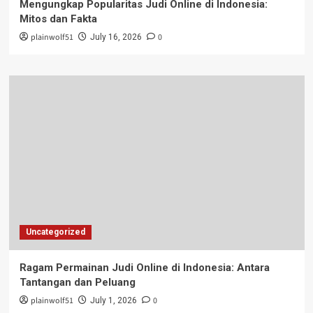
Mengungkap Popularitas Judi Online di Indonesia:
Mitos dan Fakta
plainwolf51
0
July 16, 2026
Uncategorized
Ragam Permainan Judi Online di Indonesia: Antara
Tantangan dan Peluang
plainwolf51
0
July 1, 2026