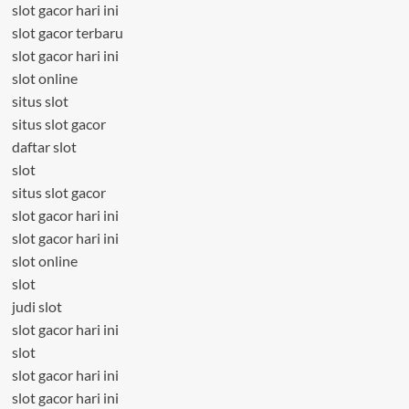
slot gacor hari ini
slot gacor terbaru
slot gacor hari ini
slot online
situs slot
situs slot gacor
daftar slot
slot
situs slot gacor
slot gacor hari ini
slot gacor hari ini
slot online
slot
judi slot
slot gacor hari ini
slot
slot gacor hari ini
slot gacor hari ini