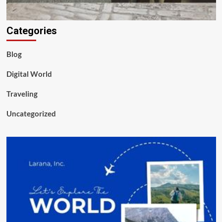
Categories
Blog
Digital World
Traveling
Uncategorized