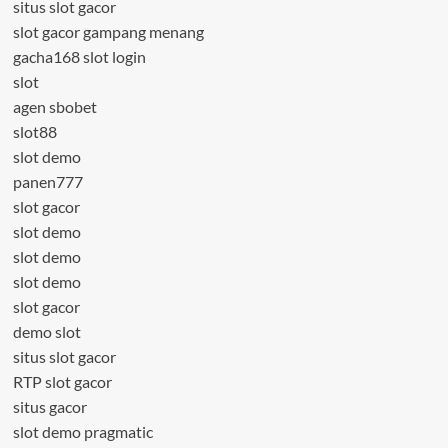
situs slot gacor
slot gacor gampang menang
gacha168 slot login
slot
agen sbobet
slot88
slot demo
panen777
slot gacor
slot demo
slot demo
slot demo
slot gacor
demo slot
situs slot gacor
RTP slot gacor
situs gacor
slot demo pragmatic