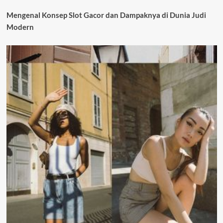
Mengenal Konsep Slot Gacor dan Dampaknya di Dunia Judi
Modern