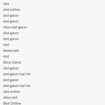
slot
slot online
slot gacor
slot gacor
situs slot gacor
slot gacor
slot gacor
slot
demo slot
slot
Situs Gacor
slot gacor
slot gacor hari ini
slot gacor
slot gacor hari ini
slot online
situs slot
Slot Online