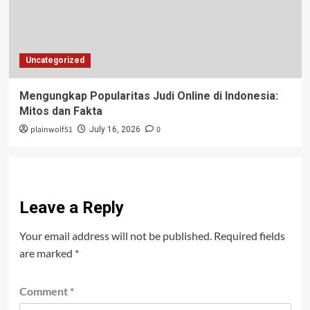
Uncategorized
Mengungkap Popularitas Judi Online di Indonesia:
Mitos dan Fakta
plainwolf51
0
July 16, 2026
Leave a Reply
Your email address will not be published.
Required fields
are marked
*
Comment
*