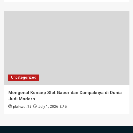
Uncategorized
Mengenal Konsep Slot Gacor dan Dampaknya di Dunia
Judi Modern
plainwolf51
0
July 1, 2026