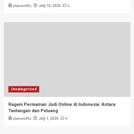
plainwolf51
0
July 16, 2026
Uncategorized
Ragam Permainan Judi Online di Indonesia: Antara
Tantangan dan Peluang
plainwolf51
0
July 1, 2026