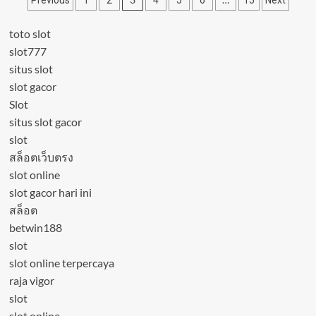
Posts
Previous
1
2
4
5
6
15
Next
Online
Indonesia:
pagination
Menantang
toto slot
Nasib
slot777
dengan
situs slot
Poker
dan
slot gacor
Blackjack
Slot
situs slot gacor
slot
สล็อตเว็บตรง
slot online
slot gacor hari ini
สล็อต
betwin188
slot
slot online terpercaya
raja vigor
slot
slot online