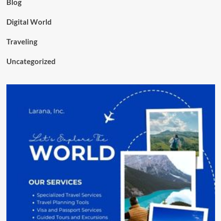
Blog
Digital World
Traveling
Uncategorized