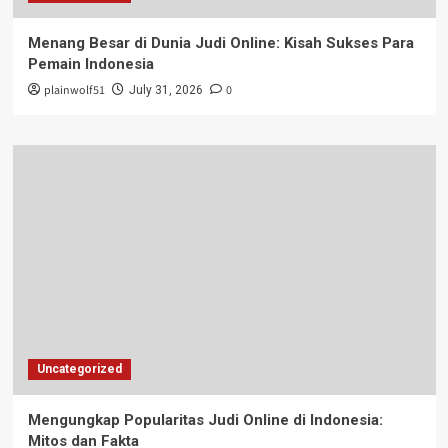
Menang Besar di Dunia Judi Online: Kisah Sukses Para
Pemain Indonesia
plainwolf51
0
July 31, 2026
Uncategorized
Mengungkap Popularitas Judi Online di Indonesia:
Mitos dan Fakta