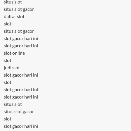
situs slot
situs slot gacor
daftar slot
slot
situs slot gacor
slot gacor hari ini
slot gacor hari ini
slot online
slot
judi slot
slot gacor hari ini
slot
slot gacor hari ini
slot gacor hari ini
situs slot
situs slot gacor
slot
slot gacor hari ini