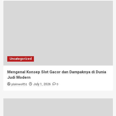
Uncategorized
Mengenal Konsep Slot Gacor dan Dampaknya di Dunia
Judi Modern
plainwolf51
0
July 1, 2026